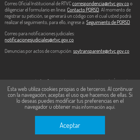
Correo Oficial Institucional de RTVC
correspondencia@rtvc.gov.co
o
diligenciar el formulario en línea:
Contacto PQRSD
. Al momento de
registrar su petición, se generará un código con el cual usted podrá
realizar el seguimiento, para ello, ingrese a:
Seguimiento de PQRSD
Correo para notificaciones judiciales:
notificacionesjudiciales@rtvc.gov.co
Denuncias por actos de corrupción:
soytransparente@rtvc.gov.co
Este contenido fue financiado con recursos del Fondo Único de
Esta web utiliza cookies propias o de terceros. Al continuar
Tecnologías de la Información y las Comunicaciones de MinTic.
con la navegación, aceptas el uso que hacemos de ellas. Si
lo deseas puedes modificar tus preferencias en el
navegador u obtener
.
más información aquí
Aceptar