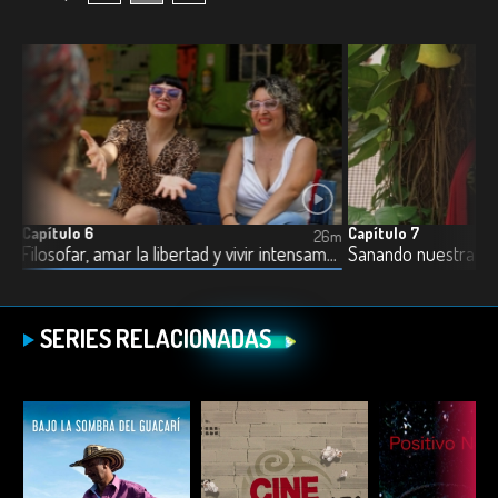
Capítulo 6
Capítulo 7
6m
26m
Trabajo doméstico, sindicato y derechos laborales
Filosofar, amar la libertad y vivir intensamente
Sanando nuestra his
SERIES RELACIONADAS