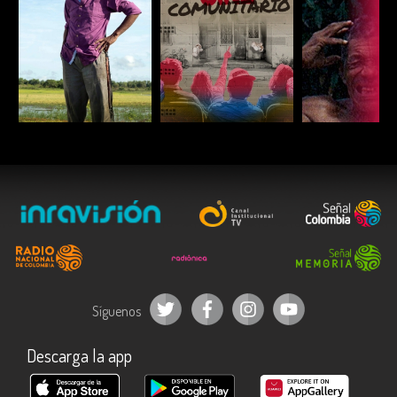
ESCUCHAR
ESCUCHAR
ESCUC
Síguenos
Descarga la app