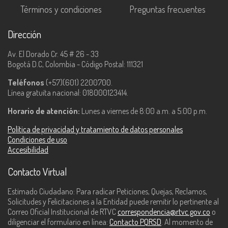
Términos y condiciones
Preguntas frecuentes
Dirección
Av. El Dorado Cr. 45 # 26 - 33
Bogotá D.C, Colombia - Código Postal: 111321
Teléfonos
(+57)(601) 2200700.
Línea gratuita nacional: 018000123414.
Horario de atención:
Lunes a viernes de 8:00 a.m. a 5:00 p.m.
Política de privacidad y tratamiento de datos personales
Condiciones de uso
Accesibilidad
Contacto Virtual
Estimado Ciudadano: Para radicar Peticiones, Quejas, Reclamos,
Solicitudes y Felicitaciones a la Entidad puede remitir lo pertinente al
Correo Oficial Institucional de RTVC
correspondencia@rtvc.gov.co
o
diligenciar el formulario en línea:
Contacto PQRSD
. Al momento de