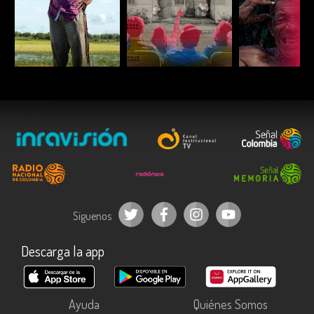
ESCUCHAR
ESCUCHAR
ESCUC
Síguenos
Descarga la app
Ayuda
Quiénes Somos