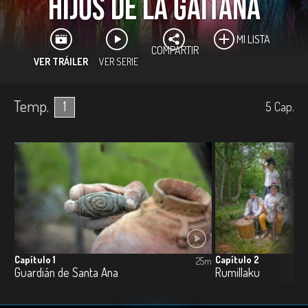
Hijos de la Gaitana
MI LISTA
COMPARTIR
VER TRÁILER
VER SERIE
Temp.
1
5
Cap.
Capítulo 1
Capítulo 2
25m
Guardián de Santa Ana
Rumillaku