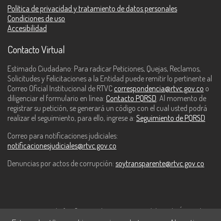
Política de privacidad y tratamiento de datos personales
Condiciones de uso
Accesibilidad
Contacto Virtual
Estimado Ciudadano: Para radicar Peticiones, Quejas, Reclamos,
Solicitudes y Felicitaciones a la Entidad puede remitir lo pertinente al
Correo Oficial Institucional de RTVC
correspondencia@rtvc.gov.co
o
diligenciar el formulario en línea:
Contacto PQRSD
. Al momento de
registrar su petición, se generará un código con el cual usted podrá
realizar el seguimiento, para ello, ingrese a:
Seguimiento de PQRSD
Correo para notificaciones judiciales:
notificacionesjudiciales@rtvc.gov.co
Denuncias por actos de corrupción:
soytransparente@rtvc.gov.co
Este contenido fue financiado con recursos del Fondo Único de