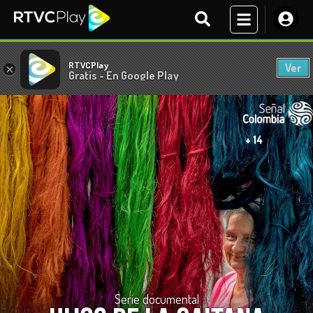
RTVCPlay
Ver
×
Gratis - En Google Play
+ 14
Serie documental