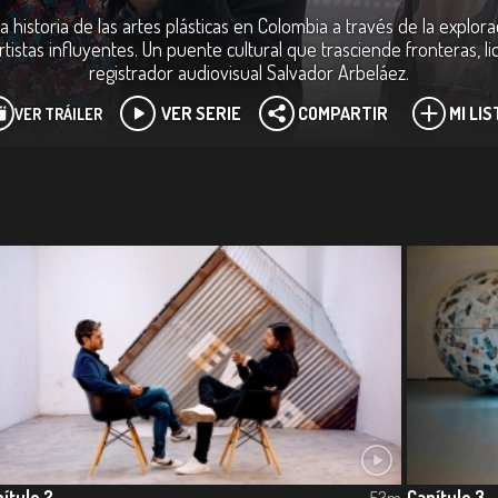
 historia de las artes plásticas en Colombia a través de la explora
rtistas influyentes. Un puente cultural que trasciende fronteras, 
registrador audiovisual Salvador Arbeláez.
VER SERIE
COMPARTIR
MI LIS
VER TRÁILER
ítulo 2
Capítulo 3
53m