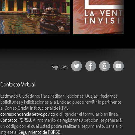
COMPARTIR
COMPARTIR
Síguenos
Contacto Virtual
Estimado Ciudadano: Para radicar Peticiones, Quejas, Reclamos,
Solicitudes y Felicitaciones a la Entidad puede remitir lo pertinente
al Correo Oficial Institucional de RTVC
correspondencia@rtvc.gov.co
o diligenciar el formulario en línea:
Contacto PQRSD
. Al momento de registrar su petición, se generará
un código con el cual usted podrá realizar el seguimiento, para ello,
ingrese a:
Seguimiento de PQRSD