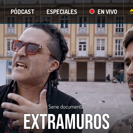
PÓDCAST
ESPECIALES
EN VIVO
Serie documental
Extramuros