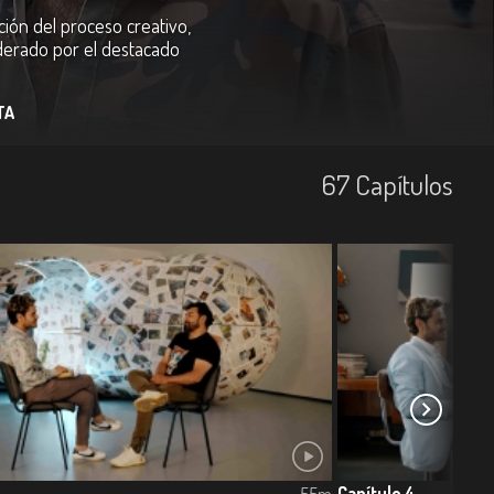
ción del proceso creativo,
liderado por el destacado
TA
67
Capí­tulos
Capítulo 4
55m