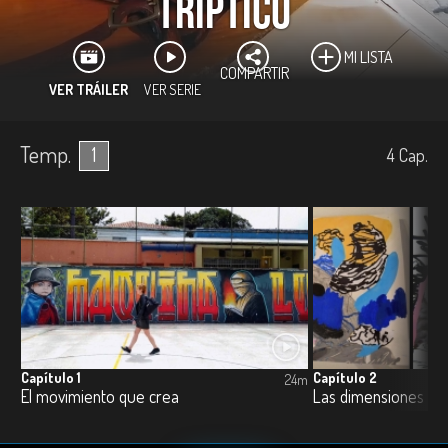
Tríptico
MI LISTA
COMPARTIR
VER TRÁILER
VER SERIE
Temp.
1
4
Cap.
Capítulo 1
Capítulo 2
24m
El movimiento que crea
Las dimensiones del