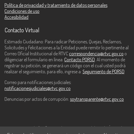
Política de privacidad y tratamiento de datos personales
Condiciones de uso
Accesibilidad
Contacto Virtual
Estimado Ciudadano: Para radicar Peticiones, Quejas, Reclamos,
Solicitudes y Felicitaciones a la Entidad puede remitir lo pertinente al
Correo Oficial Institucional de RTVC
correspondencia@rtvc.gov.co
o
diligenciar el formulario en línea:
Contacto PQRSD
. Al momento de
registrar su petición, se generará un código con el cual usted podrá
realizar el seguimiento, para ello, ingrese a:
Seguimiento de PQRSD
Correo para notificaciones judiciales:
notificacionesjudiciales@rtvc.gov.co
Denuncias por actos de corrupción:
soytransparente@rtvc.gov.co
Este contenido fue financiado con recursos del Fondo Único de