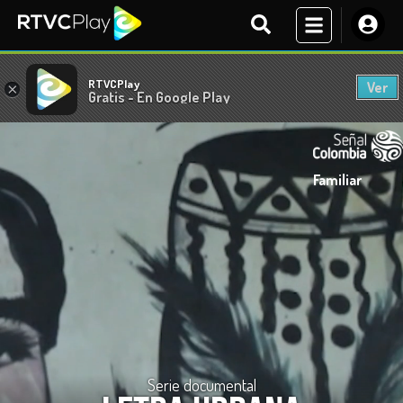
RTVCPlay
Ver
×
Gratis - En Google Play
Familiar
Serie documental