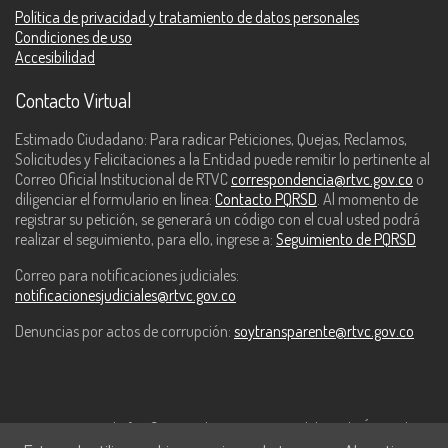
Política de privacidad y tratamiento de datos personales
Condiciones de uso
Accesibilidad
Contacto Virtual
Estimado Ciudadano: Para radicar Peticiones, Quejas, Reclamos,
Solicitudes y Felicitaciones a la Entidad puede remitir lo pertinente al
Correo Oficial Institucional de RTVC
correspondencia@rtvc.gov.co
o
diligenciar el formulario en línea:
Contacto PQRSD
. Al momento de
registrar su petición, se generará un código con el cual usted podrá
realizar el seguimiento, para ello, ingrese a:
Seguimiento de PQRSD
Correo para notificaciones judiciales:
notificacionesjudiciales@rtvc.gov.co
Denuncias por actos de corrupción:
soytransparente@rtvc.gov.co
Este contenido fue financiado con recursos del Fondo Único de