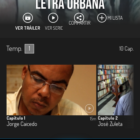
Letra urbana
MI LISTA
COMPARTIR
VER TRÁILER
VER SERIE
Temp.
1
10
Cap.
Capítulo 1
Capítulo 2
15m
Jorge Caicedo
José Zuleta