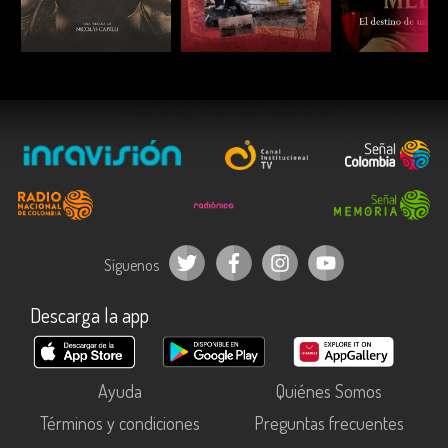
ESCUCHAR
ESCUCHAR
ESCUC
Síguenos
Descarga la app
Ayuda
Quiénes Somos
Términos y condiciones
Preguntas frecuentes