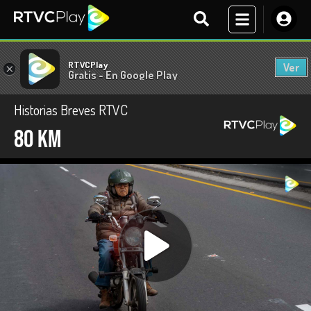
RTVCPlay
Ver
×
Gratis - En Google Play
Historias Breves RTVC
80 KM