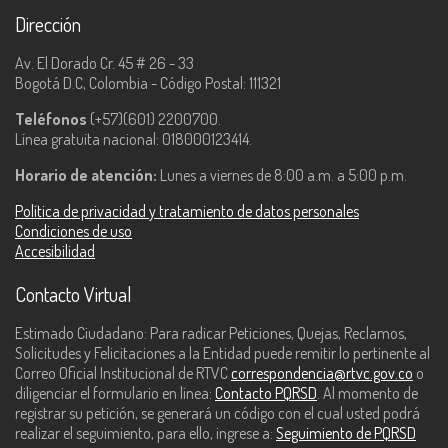
Dirección
Av. El Dorado Cr. 45 # 26 - 33
Bogotá D.C, Colombia - Código Postal: 111321
Teléfonos
(+57)(601) 2200700.
Línea gratuita nacional: 018000123414.
Horario de atención:
Lunes a viernes de 8:00 a.m. a 5:00 p.m.
Política de privacidad y tratamiento de datos personales
Condiciones de uso
Accesibilidad
Contacto Virtual
Estimado Ciudadano: Para radicar Peticiones, Quejas, Reclamos,
Solicitudes y Felicitaciones a la Entidad puede remitir lo pertinente al
Correo Oficial Institucional de RTVC
correspondencia@rtvc.gov.co
o
diligenciar el formulario en línea:
Contacto PQRSD
. Al momento de
registrar su petición, se generará un código con el cual usted podrá
realizar el seguimiento, para ello, ingrese a:
Seguimiento de PQRSD