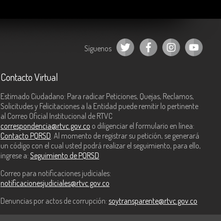
Síguenos
Contacto Virtual
Estimado Ciudadano: Para radicar Peticiones, Quejas, Reclamos,
Solicitudes y Felicitaciones a la Entidad puede remitir lo pertinente
al Correo Oficial Institucional de RTVC
correspondencia@rtvc.gov.co
o diligenciar el formulario en línea:
Contacto PQRSD
. Al momento de registrar su petición, se generará
un código con el cual usted podrá realizar el seguimiento, para ello,
ingrese a:
Seguimiento de PQRSD
Correo para notificaciones judiciales:
notificacionesjudiciales@rtvc.gov.co
Denuncias por actos de corrupción:
soytransparente@rtvc.gov.co