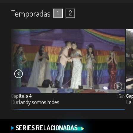
Temporadas
1
2
Capítulo 4
Cap
14m
15m
Durlandy somos todes
La
SERIES RELACIONADAS