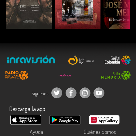
ESCUCHAR
ESCUCHAR
ESCUC
Síguenos
Descarga la app
Ayuda
Quiénes Somos