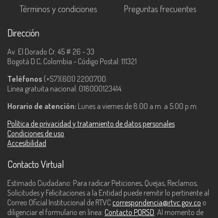
Términos y condiciones
Preguntas frecuentes
Dirección
Av. El Dorado Cr. 45 # 26 - 33
Bogotá D.C, Colombia - Código Postal: 111321
Teléfonos
(+57)(601) 2200700.
Línea gratuita nacional: 018000123414.
Horario de atención:
Lunes a viernes de 8:00 a.m. a 5:00 p.m.
Política de privacidad y tratamiento de datos personales
Condiciones de uso
Accesibilidad
Contacto Virtual
Estimado Ciudadano: Para radicar Peticiones, Quejas, Reclamos,
Solicitudes y Felicitaciones a la Entidad puede remitir lo pertinente al
Correo Oficial Institucional de RTVC
correspondencia@rtvc.gov.co
o
diligenciar el formulario en línea:
Contacto PQRSD
. Al momento de