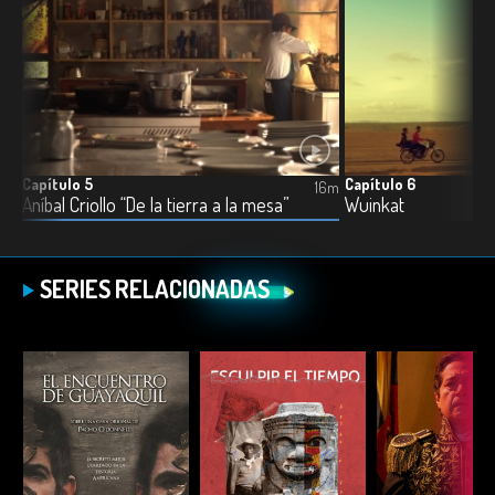
Capítulo 5
Capítulo 6
18m
16m
Aníbal Criollo “De la tierra a la mesa”
Wuinkat
SERIES RELACIONADAS