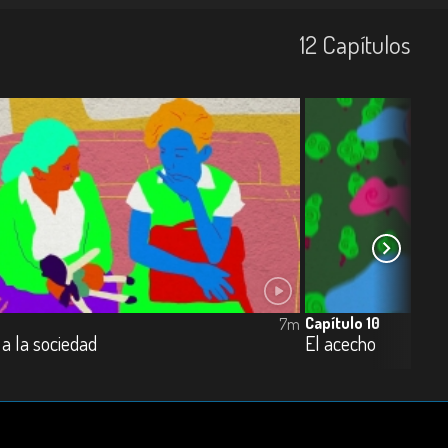
12
Capí­tulos
Capítulo 10
7m
a la sociedad
El acecho