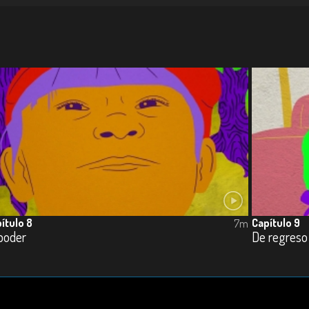
ítulo 8
Capítulo 9
7m
poder
De regreso 