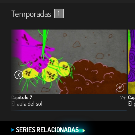
Temporadas
1
Capítulo 7
Cap
7m
7m
El aula del sol
El 
SERIES RELACIONADAS