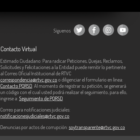
Síguenos
Contacto Virtual
Estimado Ciudadano: Para radicar Peticiones, Quejas, Reclamos,
Solicitudes y Felicitaciones a la Entidad puede remitir lo pertinente
al Correo Oficial Institucional de RTVC
correspondencia@rtvc.gov.co
o diligenciar el formulario en línea:
Contacto PQRSD
. Al momento de registrar su petición, se generará
un código con el cual usted podrá realizar el seguimiento, para ello,
ingrese a:
Seguimiento de PQRSD
Correo para notificaciones judiciales:
notificacionesjudiciales@rtvc.gov.co
Denuncias por actos de corrupción:
soytransparente@rtvc.gov.co