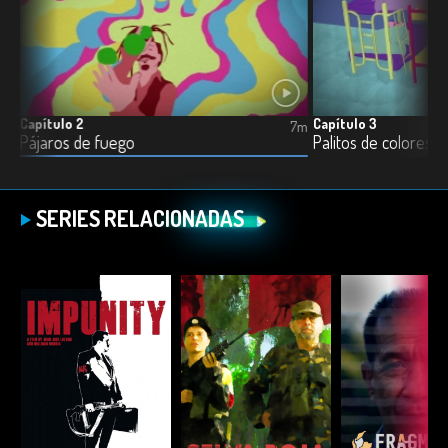
Capítulo 2
Capítulo 3
7m
7m
Pájaros de fuego
Palitos de colores
SERIES RELACIONADAS