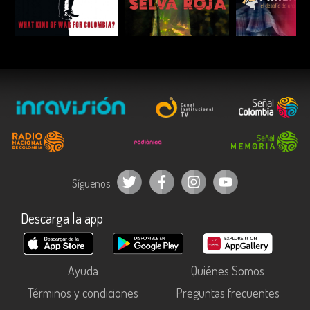
ESCUCHAR
ESCUCHAR
ESCUC
Síguenos
Descarga la app
Ayuda
Quiénes Somos
Términos y condiciones
Preguntas frecuentes