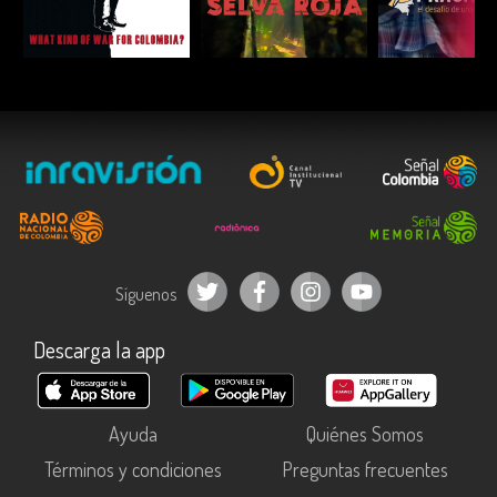
ESCUCHAR
ESCUCHAR
ESCUC
Síguenos
Descarga la app
Ayuda
Quiénes Somos
Términos y condiciones
Preguntas frecuentes