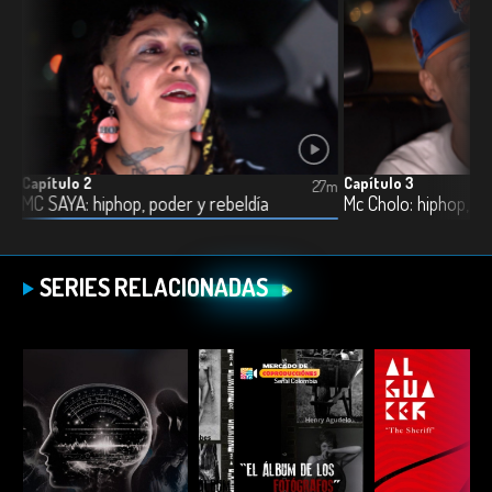
Capítulo 2
Capítulo 3
7m
27m
MC SAYA: hiphop, poder y rebeldía
Mc Cholo: hiphop, p
SERIES RELACIONADAS