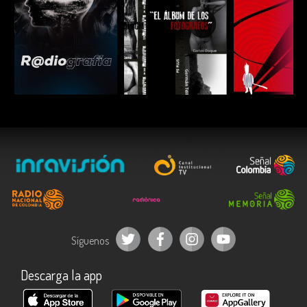
ESCUCHAR
ESCUCHAR
ESCUC
Síguenos
Descarga la app