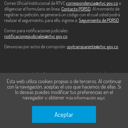
Correo Oficial Institucional de RTVC
correspondencia@rtvc.gov.co
o
diligenciar el formulario en línea:
Contacto PQRSD
. Al momento de
registrar su petición, se generará un código con el cual usted podrá
realizar el seguimiento, para ello, ingrese a:
Seguimiento de PQRSD
Correo para notificaciones judiciales:
notificacionesjudiciales@rtvc.gov.co
Denuncias por actos de corrupción:
soytransparente@rtvc.gov.co
Este contenido fue financiado con recursos del Fondo Único de
Esta web utiliza cookies propias o de terceros. Al continuar
Tecnologías de la Información y las Comunicaciones de MinTic.
con la navegación, aceptas el uso que hacemos de ellas. Si
lo deseas puedes modificar tus preferencias en el
navegador u obtener
.
más información aquí
Aceptar