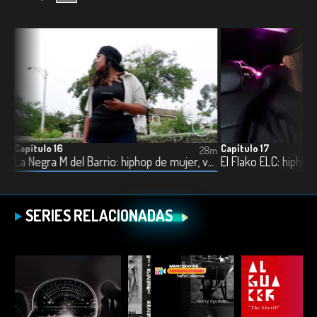
Capítulo 16
Capítulo 17
6m
28m
Realista Tinta Negra: hiphop, las calles del underground
La Negra M del Barrio: hiphop de mujer, voz de barrio
El Flako ELC: hiphop,
SERIES RELACIONADAS