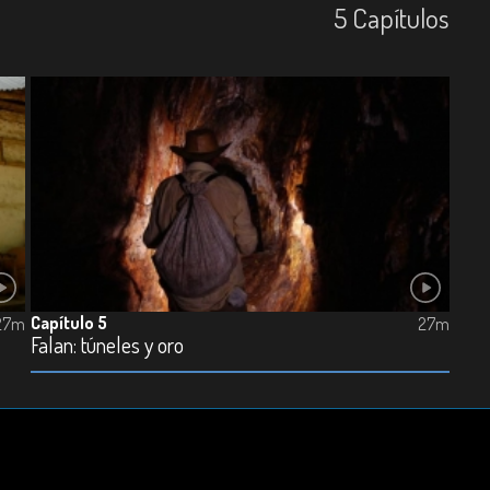
5
Capí­tulos
Capítulo 5
27m
27m
Falan: túneles y oro