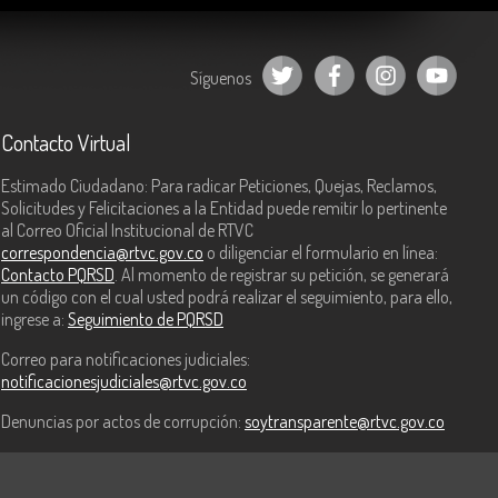
Síguenos
Contacto Virtual
Estimado Ciudadano: Para radicar Peticiones, Quejas, Reclamos,
Solicitudes y Felicitaciones a la Entidad puede remitir lo pertinente
al Correo Oficial Institucional de RTVC
correspondencia@rtvc.gov.co
o diligenciar el formulario en línea:
Contacto PQRSD
. Al momento de registrar su petición, se generará
un código con el cual usted podrá realizar el seguimiento, para ello,
ingrese a:
Seguimiento de PQRSD
Correo para notificaciones judiciales:
notificacionesjudiciales@rtvc.gov.co
Denuncias por actos de corrupción:
soytransparente@rtvc.gov.co