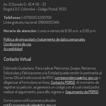
Av. El Dorado Cr. 45 # 26 - 33
Bogotá D.C, Colombia - Código Postal: 111321
Teléfonos
(+57)(601) 2200700.
Línea gratuita nacional: 018000123414.
Horario de atención:
Lunes a viernes de 8:00 a.m. a 5:00 p.m.
Política de privacidad y tratamiento de datos personales
Condiciones de uso
Accesibilidad
Contacto Virtual
Estimado Ciudadano: Para radicar Peticiones, Quejas, Reclamos,
Solicitudes y Felicitaciones a la Entidad puede remitir lo pertinente al
Correo Oficial Institucional de RTVC
correspondencia@rtvc.gov.co
o
diligenciar el formulario en línea:
Contacto PQRSD
. Al momento de
registrar su petición, se generará un código con el cual usted podrá
realizar el seguimiento, para ello, ingrese a:
Seguimiento de PQRSD
Correo para notificaciones judiciales:
notificacionesjudiciales@rtvc.gov.co