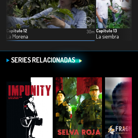
Capítulo 12
Capítulo 13
0m
30m
La Morena
La siembra
SERIES RELACIONADAS