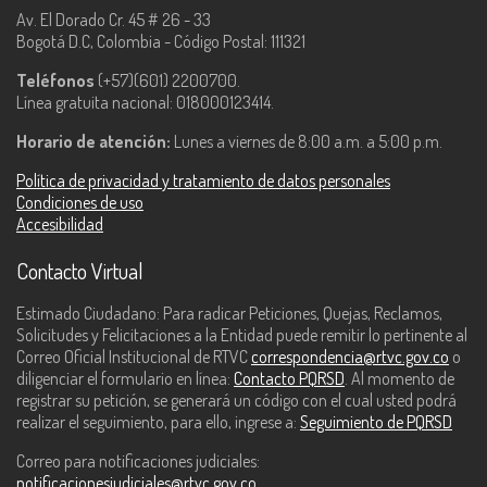
Av. El Dorado Cr. 45 # 26 - 33
Bogotá D.C, Colombia - Código Postal: 111321
Teléfonos
(+57)(601) 2200700.
Línea gratuita nacional: 018000123414.
Horario de atención:
Lunes a viernes de 8:00 a.m. a 5:00 p.m.
Política de privacidad y tratamiento de datos personales
Condiciones de uso
Accesibilidad
Contacto Virtual
Estimado Ciudadano: Para radicar Peticiones, Quejas, Reclamos,
Solicitudes y Felicitaciones a la Entidad puede remitir lo pertinente al
Correo Oficial Institucional de RTVC
correspondencia@rtvc.gov.co
o
diligenciar el formulario en línea:
Contacto PQRSD
. Al momento de
registrar su petición, se generará un código con el cual usted podrá
realizar el seguimiento, para ello, ingrese a:
Seguimiento de PQRSD
Correo para notificaciones judiciales:
notificacionesjudiciales@rtvc.gov.co