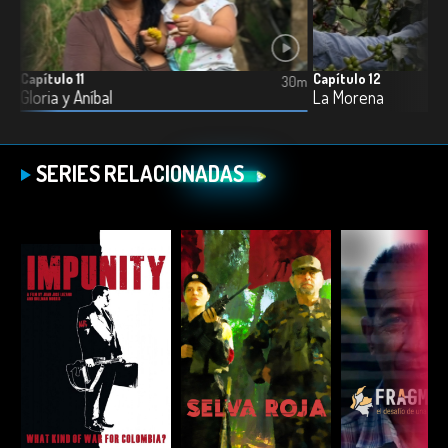
Capítulo 11
Capítulo 12
0m
30m
Gloria y Aníbal
La Morena
SERIES RELACIONADAS
ESCUCHAR
ESCUCHAR
ESCUC