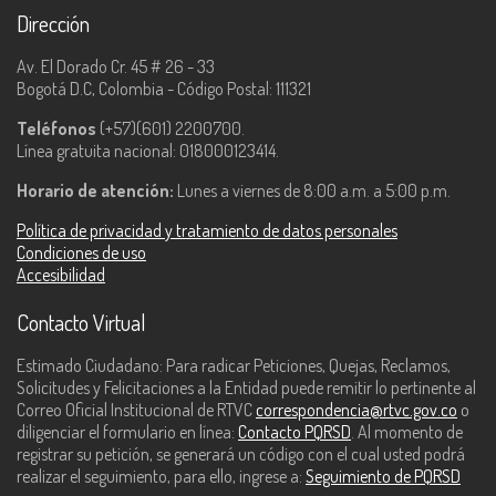
Dirección
Av. El Dorado Cr. 45 # 26 - 33
Bogotá D.C, Colombia - Código Postal: 111321
Teléfonos
(+57)(601) 2200700.
Línea gratuita nacional: 018000123414.
Horario de atención:
Lunes a viernes de 8:00 a.m. a 5:00 p.m.
Política de privacidad y tratamiento de datos personales
Condiciones de uso
Accesibilidad
Contacto Virtual
Estimado Ciudadano: Para radicar Peticiones, Quejas, Reclamos,
Solicitudes y Felicitaciones a la Entidad puede remitir lo pertinente al
Correo Oficial Institucional de RTVC
correspondencia@rtvc.gov.co
o
diligenciar el formulario en línea:
Contacto PQRSD
. Al momento de
registrar su petición, se generará un código con el cual usted podrá
realizar el seguimiento, para ello, ingrese a:
Seguimiento de PQRSD