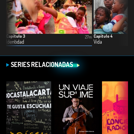
Capítulo 3
Capítulo 4
4m
27m
Identidad
Vida
SERIES RELACIONADAS