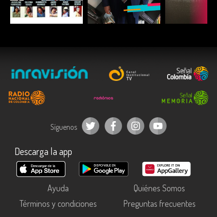
ESCUCHAR
ESCUCHAR
ESCUC
Síguenos
Descarga la app
Ayuda
Quiénes Somos
Términos y condiciones
Preguntas frecuentes