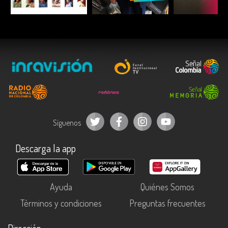
ESCUCHAR
ESCUCHAR
ESCUC
Síguenos
Descarga la app
Ayuda
Quiénes Somos
Términos y condiciones
Preguntas frecuentes