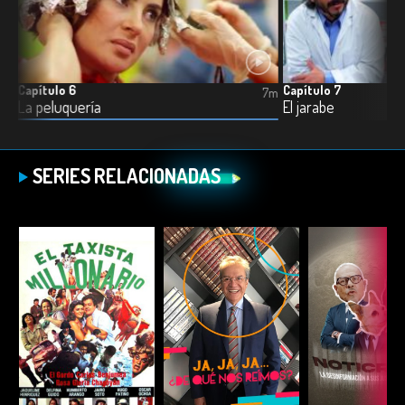
Capítulo 6
Capítulo 7
7m
7m
La peluquería
El jarabe
SERIES RELACIONADAS