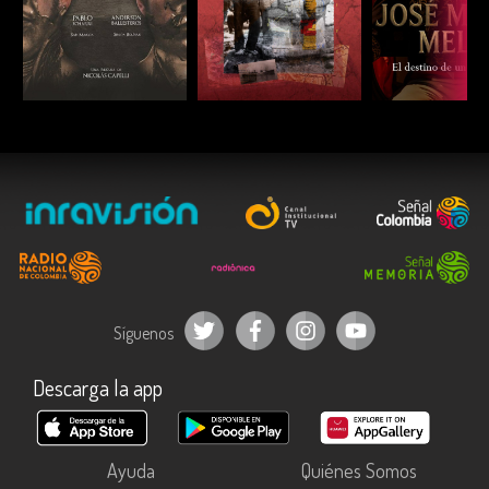
ESCUCHAR
ESCUCHAR
ESCUC
Síguenos
Descarga la app
Ayuda
Quiénes Somos