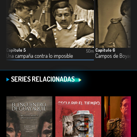
Capítulo 5
Capítulo 6
0m
50m
Una campaña contra lo imposible
Campos de Boyacá
SERIES RELACIONADAS