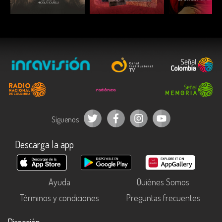
ESCUCHAR
ESCUCHAR
ESCUC
Síguenos
Descarga la app
Ayuda
Quiénes Somos
Términos y condiciones
Preguntas frecuentes