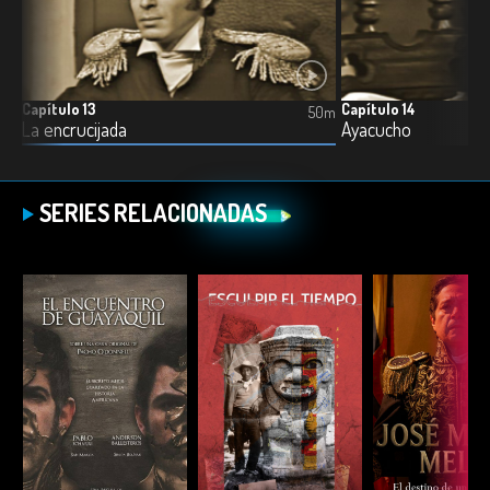
Capítulo 13
Capítulo 14
0m
50m
La encrucijada
Ayacucho
SERIES RELACIONADAS