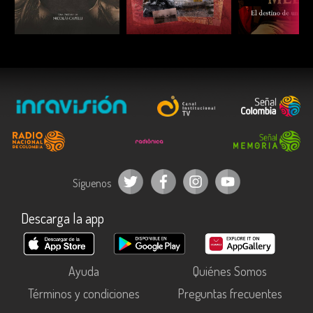
ESCUCHAR
ESCUCHAR
ESCUC
Síguenos
Descarga la app
Ayuda
Quiénes Somos
Términos y condiciones
Preguntas frecuentes