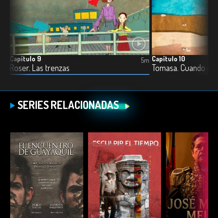
Capítulo 9
Capítulo 10
5m
5m
Roser. Las trenzas
Tomasa. Cuando con
SERIES RELACIONADAS