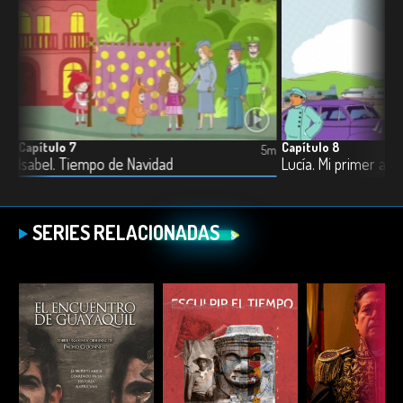
Capítulo 7
Capítulo 8
5m
5m
Isabel. Tiempo de Navidad
Lucía. Mi primer aut
SERIES RELACIONADAS