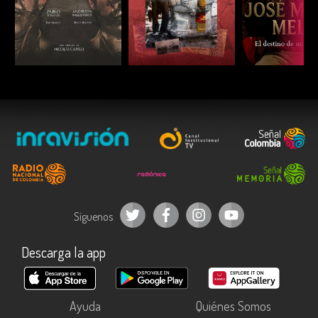
ESCUCHAR
ESCUCHAR
ESCUC
Síguenos
Descarga la app
Ayuda
Quiénes Somos