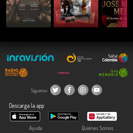
ESCUCHAR
ESCUCHAR
ESCUC
Síguenos
Descarga la app
Ayuda
Quiénes Somos