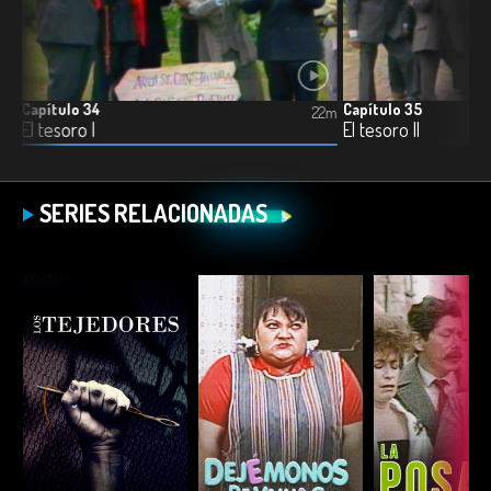
Capítulo 34
Capítulo 35
4m
22m
El tesoro I
El tesoro II
SERIES RELACIONADAS