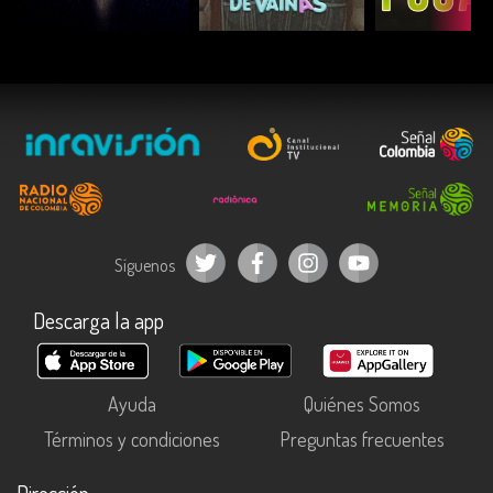
ESCUCHAR
ESCUCHAR
ESCUC
Síguenos
Descarga la app
Ayuda
Quiénes Somos
Términos y condiciones
Preguntas frecuentes