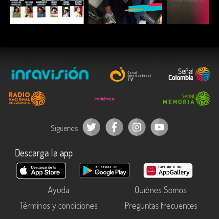
ESCUCHAR
ESCUCHAR
ESCUC
Síguenos
Descarga la app
Ayuda
Quiénes Somos
Términos y condiciones
Preguntas frecuentes