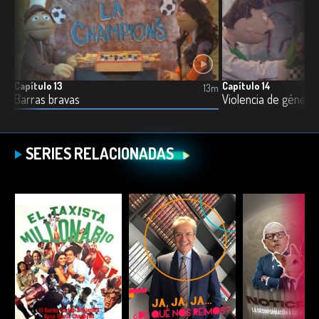
Capítulo 13
Capítulo 14
13m
13m
Barras bravas
Violencia de género
SERIES RELACIONADAS