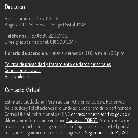
Dirección
Av. El Dorado Cr. 45 # 26 - 33
Bogotá D.C, Colombia - Código Postal: 111321
Teléfonos
(+57)(601) 2200700.
Línea gratuita nacional: 018000123414.
Horario de atención:
Lunes a viernes de 8:00 a.m. a 5:00 p.m.
Política de privacidad y tratamiento de datos personales
Condiciones de uso
Accesibilidad
Contacto Virtual
Estimado Ciudadano: Para radicar Peticiones, Quejas, Reclamos,
Solicitudes y Felicitaciones a la Entidad puede remitir lo pertinente al
Correo Oficial Institucional de RTVC
correspondencia@rtvc.gov.co
o
diligenciar el formulario en línea:
Contacto PQRSD
. Al momento de
registrar su petición, se generará un código con el cual usted podrá
realizar el seguimiento, para ello, ingrese a:
Seguimiento de PQRSD