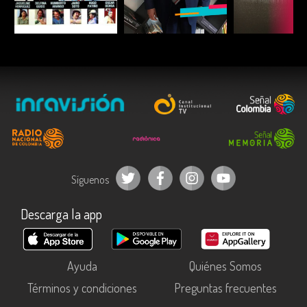
ESCUCHAR
ESCUCHAR
ESCUC
Síguenos
Descarga la app
Ayuda
Quiénes Somos
Términos y condiciones
Preguntas frecuentes