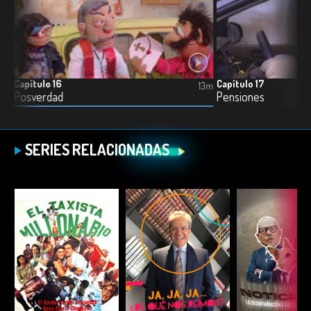
Capítulo 16
Capítulo 17
13m
13m
Posverdad
Pensiones
SERIES RELACIONADAS