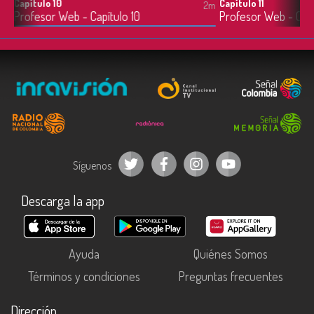
Capítulo 10
Capítulo 11
2m
2m
Profesor Web - Capítulo 10
Profesor Web - Capít
Síguenos
Descarga la app
Ayuda
Quiénes Somos
Términos y condiciones
Preguntas frecuentes
Dirección