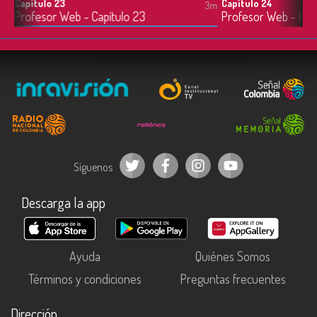
Capítulo 23
Capítulo 24
2m
3m
Profesor Web - Capítulo 23
Profesor Web - Capí
Síguenos
Descarga la app
Ayuda
Quiénes Somos
Términos y condiciones
Preguntas frecuentes
Dirección