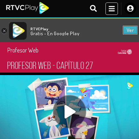
RTVCPlay
Ver
×
Gratis - En Google Play
Profesor Web
Profesor Web - Capítulo 27