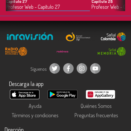
Capítulo 27
Capítulo 28
4m
Profesor Web - Capítulo 27
Profesor Web - Capí
Síguenos
Descarga la app
Ayuda
Quiénes Somos
Términos y condiciones
Preguntas frecuentes
Dirección