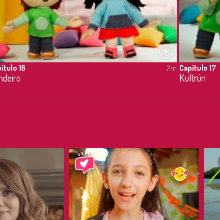
ítulo 16
Capítulo 17
2m
ndeiro
Kultrún