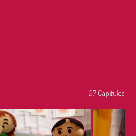
27
Capí­tulos