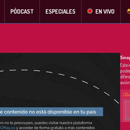
PÓDCAST
ESPECIALES
EN VIVO
Sino
Este 
poder
difer
avión
¿Qu