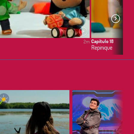
Capítulo 18
2m
Repinique