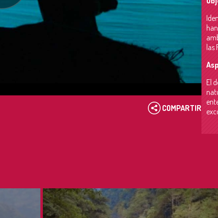
Obj
Iden
han
amb
las
Asp
El 
natu
ente
COMPARTIR
exc