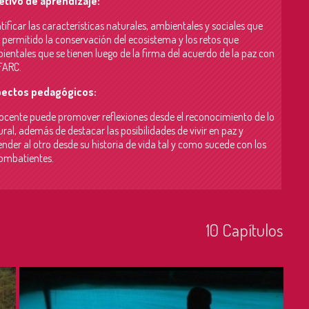
etivo de aprendizaje:
tificar las características naturales, ambientales y sociales que
 permitido la conservación del ecosistema y los retos que
ientales que se tienen luego de la firma del acuerdo de la paz con
 FARC.
ectos pedagógicos:
docente puede promover reflexiones desde el reconocimiento de lo
ral, además de destacar las posibilidades de vivir en paz y
nder al otro desde su historia de vida tal y como sucede con los
ombatientes.
10
Capí­tulos