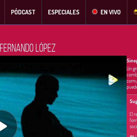
PÓDCAST
ESPECIALES
EN VIVO
n Fernando López
Sino
Un gr
comba
comun
puede
Sug
El r
form
soci