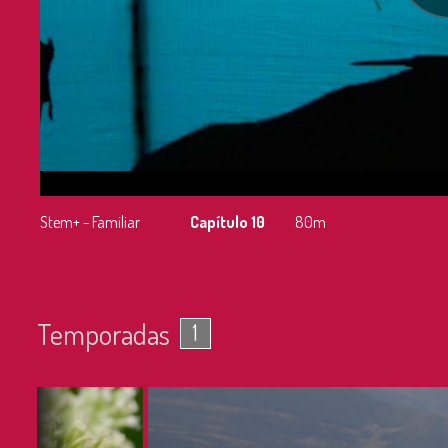
Stem+ - Familiar
Capítulo 10
80m
Temporadas
1