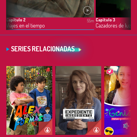
Capítulo 2
Capítulo 3
5m
55m
Viajes en el tiempo
Cazadores de luz
SERIES RELACIONADAS
ESCUCHAR
ESCUCHAR
ESCUC