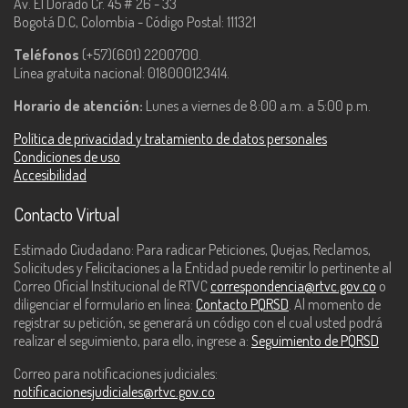
Av. El Dorado Cr. 45 # 26 - 33
Bogotá D.C, Colombia - Código Postal: 111321
Teléfonos
(+57)(601) 2200700.
Línea gratuita nacional: 018000123414.
Horario de atención:
Lunes a viernes de 8:00 a.m. a 5:00 p.m.
Política de privacidad y tratamiento de datos personales
Condiciones de uso
Accesibilidad
Contacto Virtual
Estimado Ciudadano: Para radicar Peticiones, Quejas, Reclamos,
Solicitudes y Felicitaciones a la Entidad puede remitir lo pertinente al
Correo Oficial Institucional de RTVC
correspondencia@rtvc.gov.co
o
diligenciar el formulario en línea:
Contacto PQRSD
. Al momento de
registrar su petición, se generará un código con el cual usted podrá
realizar el seguimiento, para ello, ingrese a:
Seguimiento de PQRSD
Correo para notificaciones judiciales:
notificacionesjudiciales@rtvc.gov.co