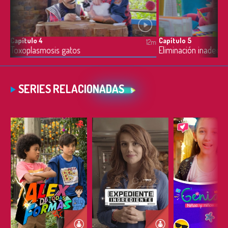
Capítulo 4
Capítulo 5
12m
12m
Relaciones seguras entre gatos y humanos
Toxoplasmosis gatos
Eliminación inadecu
SERIES RELACIONADAS
ESCUCHAR
ESCUCHAR
ESCUC