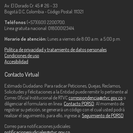
Av. El Dorado Cr. 45 # 26 - 33
Bogotá D.C, Colombia - Código Postal: 111321
Teléfonos
(+57)(601) 2200700.
Línea gratuita nacional: 018000123414.
Horario de atención:
Lunes a viernes de 8:00 a.m. a 5:00 p.m.
Política de privacidad y tratamiento de datos personales
Condiciones de uso
Accesibilidad
Contacto Virtual
Estimado Ciudadano: Para radicar Peticiones, Quejas, Reclamos,
Solicitudes y Felicitaciones a la Entidad puede remitir lo pertinente al
Correo Oficial Institucional de RTVC
correspondencia@rtvc.gov.co
o
diligenciar el formulario en línea:
Contacto PQRSD
. Al momento de
registrar su petición, se generará un código con el cual usted podrá
realizar el seguimiento, para ello, ingrese a:
Seguimiento de PQRSD
Correo para notificaciones judiciales:
notificacionesjudiciales@rtvc.gov.co