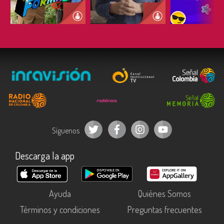
ESCUCHAR
ESCUCHAR
ESCUC
Síguenos
Descarga la app
Ayuda
Quiénes Somos
Términos y condiciones
Preguntas frecuentes