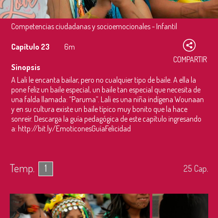
Competencias ciudadanas y socioemocionales - Infantil
Capítulo 23
6m
COMPARTIR
Sinopsis
A Lali le encanta bailar, pero no cualquier tipo de baile. A ella la
pone feliz un baile especial, un baile tan especial que necesita de
una falda llamada: “Paruma”. Lali es una niña indígena Wounaan
y en su cultura existe un baile típico muy bonito que la hace
sonreír. Descarga la guía pedagógica de este capítulo ingresando
a: http://bit.ly/EmoticonesGuíaFelicidad
Temp.
1
25
Cap.