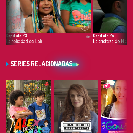
Capítulo 23
Capítulo 24
6m
6m
La felicidad de Lali
La tristeza de Nicolá
SERIES RELACIONADAS