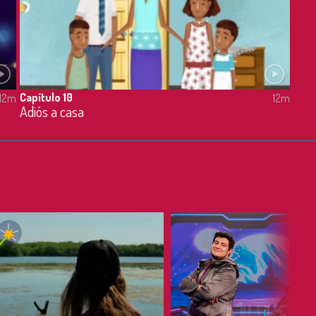
Capítulo 10
12m
12m
Adiós a casa