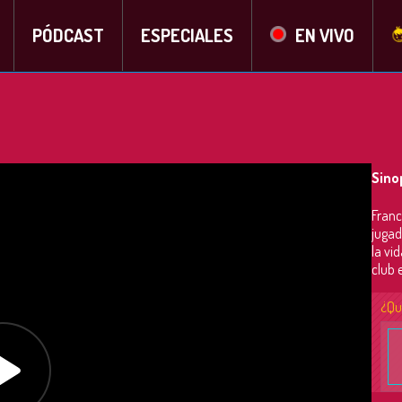
PÓDCAST
ESPECIALES
EN VIVO
Sino
Franc
jugad
la vi
club 
¿Qu