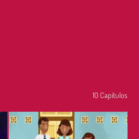
10
Capí­tulos