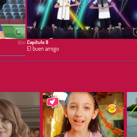
Capítulo 9
12m
El buen amigo