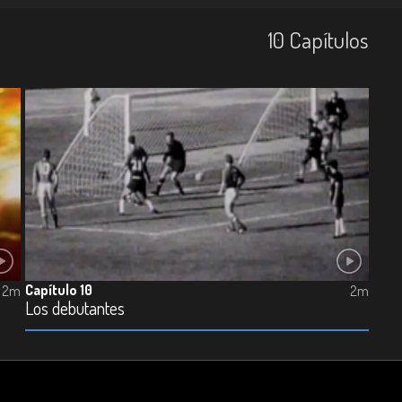
10
Capí­tulos
Capítulo 10
2m
2m
Los debutantes