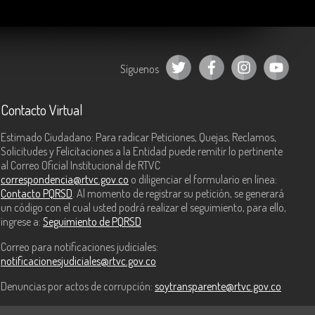
Síguenos
Contacto Virtual
Estimado Ciudadano: Para radicar Peticiones, Quejas, Reclamos,
Solicitudes y Felicitaciones a la Entidad puede remitir lo pertinente
al Correo Oficial Institucional de RTVC
correspondencia@rtvc.gov.co
o diligenciar el formulario en línea:
Contacto PQRSD
. Al momento de registrar su petición, se generará
un código con el cual usted podrá realizar el seguimiento, para ello,
ingrese a:
Seguimiento de PQRSD
Correo para notificaciones judiciales:
notificacionesjudiciales@rtvc.gov.co
Denuncias por actos de corrupción:
soytransparente@rtvc.gov.co