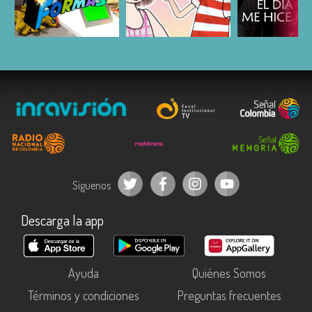
ESCUCHAR
ESCUCHAR
ESCUC
Síguenos
Descarga la app
Ayuda
Quiénes Somos
Términos y condiciones
Preguntas frecuentes