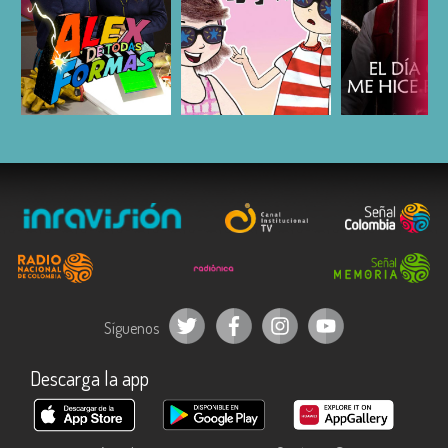
ESCUCHAR
ESCUCHAR
ESCUC
Síguenos
Descarga la app