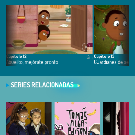
Capítulo 12
Capítulo 13
12m
12m
Abuelito, mejórate pronto
Guardianes de semil
SERIES RELACIONADAS