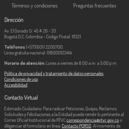
Términos y condiciones
Preguntas frecuentes
Dirección
Av. El Dorado Cr. 45 # 26 - 33
Bogotá D.C, Colombia - Código Postal: 111321
Teléfonos
(+57)(601) 2200700.
Línea gratuita nacional: 018000123414.
Horario de atención:
Lunes a viernes de 8:00 a.m. a 5:00 p.m.
Política de privacidad y tratamiento de datos personales
Condiciones de uso
Accesibilidad
Contacto Virtual
Estimado Ciudadano: Para radicar Peticiones, Quejas, Reclamos,
Solicitudes y Felicitaciones a la Entidad puede remitir lo pertinente al
Correo Oficial Institucional de RTVC
correspondencia@rtvc.gov.co
o
diligenciar el formulario en línea:
Contacto PQRSD
. Al momento de