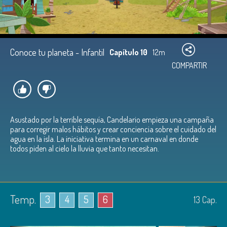
Conoce tu planeta - Infantil
Capítulo 10
12m
COMPARTIR
Asustado por la terrible sequía, Candelario empieza una campaña
para corregir malos hábitos y crear conciencia sobre el cuidado del
agua en la isla. La iniciativa termina en un carnaval en donde
todos piden al cielo la lluvia que tanto necesitan.
Temp.
3
4
5
6
13
Cap.