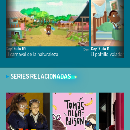
Capítulo 10
Capítulo 11
12m
12m
El carnaval de la naturaleza
El potrillo volador
SERIES RELACIONADAS