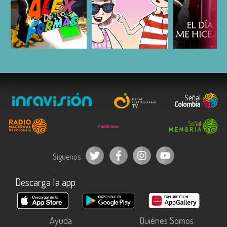
ESCUCHAR
ESCUCHAR
ESCUC
Síguenos
Descarga la app
Ayuda
Quiénes Somos