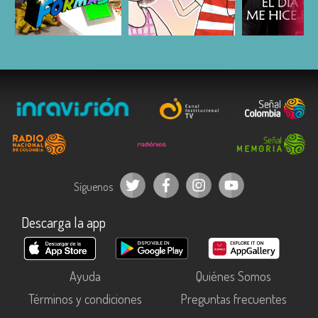
ESCUCHAR
ESCUCHAR
ESCUC
Síguenos
Descarga la app
Ayuda
Quiénes Somos
Términos y condiciones
Preguntas frecuentes