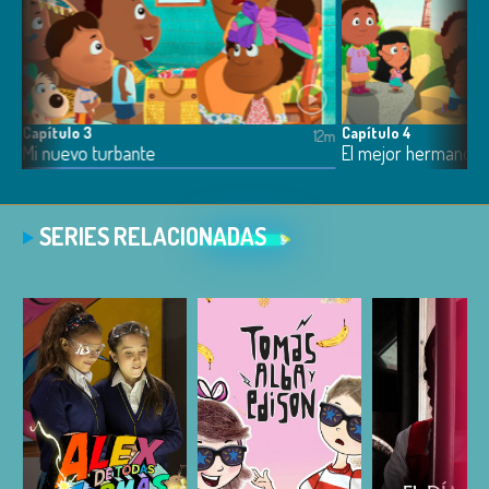
Capítulo 3
Capítulo 4
12m
12m
Mi nuevo turbante
El mejor hermano d
SERIES RELACIONADAS