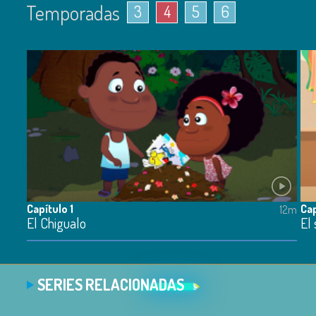
Temporadas
3
4
5
6
Capítulo 1
Cap
12m
El Chigualo
El
SERIES RELACIONADAS