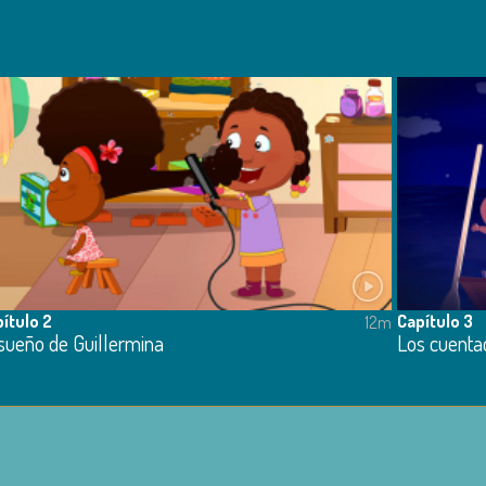
ítulo 2
Capítulo 3
12m
 sueño de Guillermina
Los cuenta