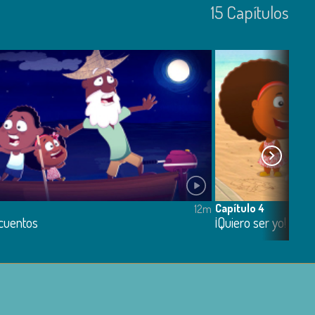
15
Capí­tulos
Capítulo 4
12m
cuentos
¡Quiero ser yo!