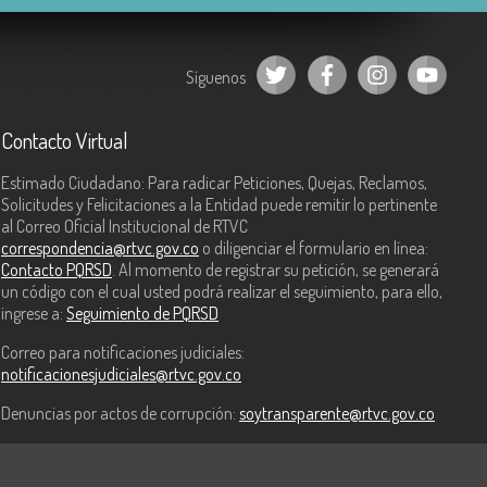
Síguenos
Contacto Virtual
Estimado Ciudadano: Para radicar Peticiones, Quejas, Reclamos,
Solicitudes y Felicitaciones a la Entidad puede remitir lo pertinente
al Correo Oficial Institucional de RTVC
correspondencia@rtvc.gov.co
o diligenciar el formulario en línea:
Contacto PQRSD
. Al momento de registrar su petición, se generará
un código con el cual usted podrá realizar el seguimiento, para ello,
ingrese a:
Seguimiento de PQRSD
Correo para notificaciones judiciales:
notificacionesjudiciales@rtvc.gov.co
Denuncias por actos de corrupción:
soytransparente@rtvc.gov.co