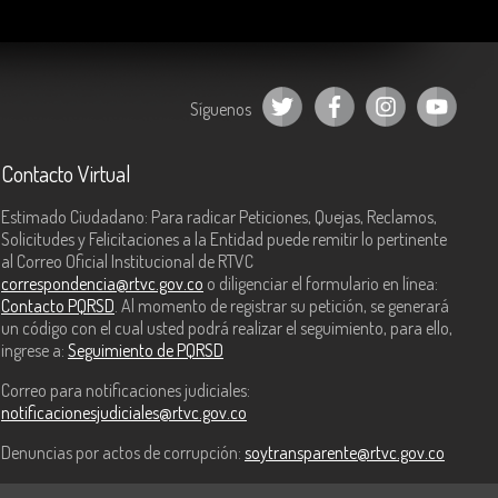
Síguenos
Contacto Virtual
Estimado Ciudadano: Para radicar Peticiones, Quejas, Reclamos,
Solicitudes y Felicitaciones a la Entidad puede remitir lo pertinente
al Correo Oficial Institucional de RTVC
correspondencia@rtvc.gov.co
o diligenciar el formulario en línea:
Contacto PQRSD
. Al momento de registrar su petición, se generará
un código con el cual usted podrá realizar el seguimiento, para ello,
ingrese a:
Seguimiento de PQRSD
Correo para notificaciones judiciales:
notificacionesjudiciales@rtvc.gov.co
Denuncias por actos de corrupción:
soytransparente@rtvc.gov.co