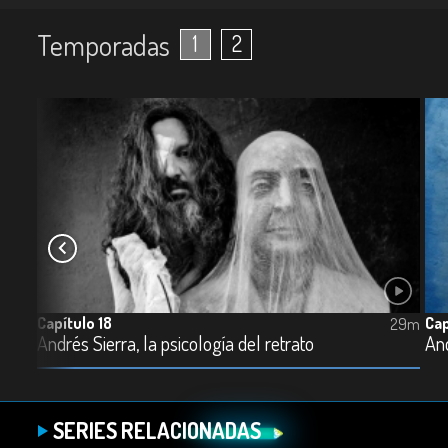
Temporadas
1
2
Capítulo 18
Cap
29m
29m
Andrés Sierra, la psicología del retrato
And
SERIES RELACIONADAS