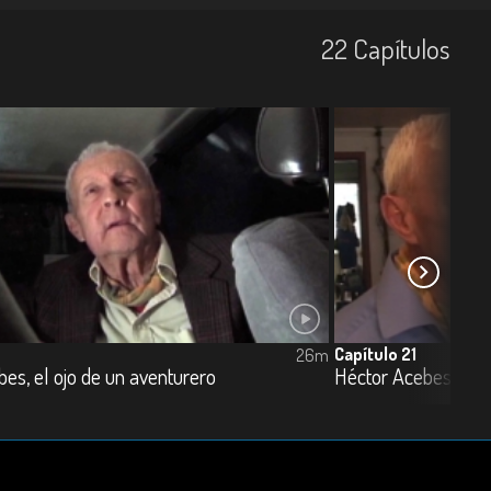
22
Capí­tulos
Capítulo 21
26m
es, el ojo de un aventurero
Héctor Acebes, el oj