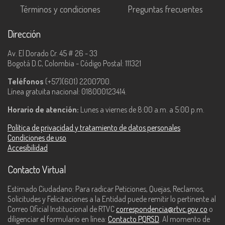
Términos y condiciones
Preguntas frecuentes
Dirección
Av. El Dorado Cr. 45 # 26 - 33
Bogotá D.C, Colombia - Código Postal: 111321
Teléfonos
(+57)(601) 2200700.
Línea gratuita nacional: 018000123414.
Horario de atención:
Lunes a viernes de 8:00 a.m. a 5:00 p.m.
Política de privacidad y tratamiento de datos personales
Condiciones de uso
Accesibilidad
Contacto Virtual
Estimado Ciudadano: Para radicar Peticiones, Quejas, Reclamos,
Solicitudes y Felicitaciones a la Entidad puede remitir lo pertinente al
Correo Oficial Institucional de RTVC
correspondencia@rtvc.gov.co
o
diligenciar el formulario en línea:
Contacto PQRSD
. Al momento de