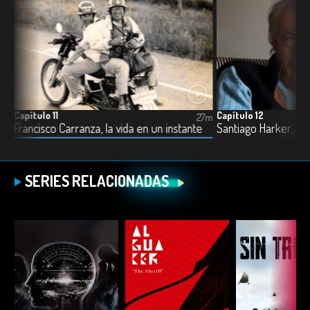
Capítulo 11
Capítulo 12
5m
27m
 Duque, la alquimia de la imagen - Parte III
Francisco Carranza, la vida en un instante
Santiago Harker, el 
SERIES RELACIONADAS