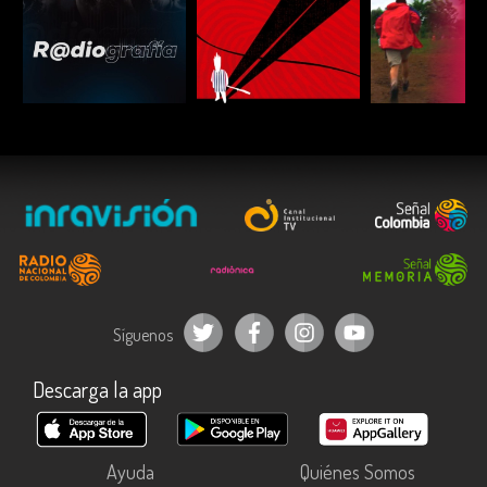
ESCUCHAR
ESCUCHAR
ESCUC
Síguenos
Descarga la app
Ayuda
Quiénes Somos