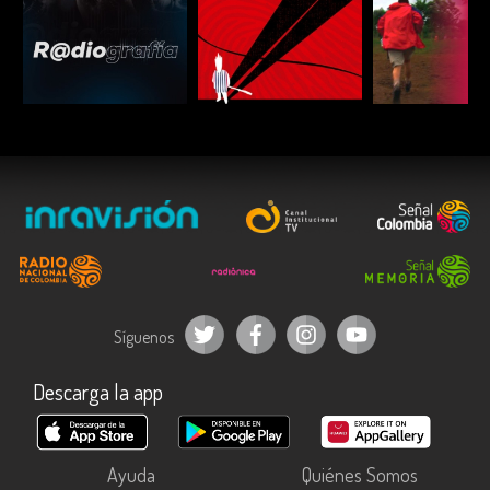
ESCUCHAR
ESCUCHAR
ESCUC
Síguenos
Descarga la app
Ayuda
Quiénes Somos