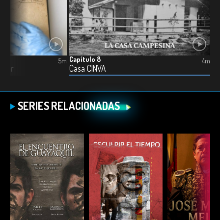
Capítulo 8
5m
4m
erger
Casa CINVA
SERIES RELACIONADAS