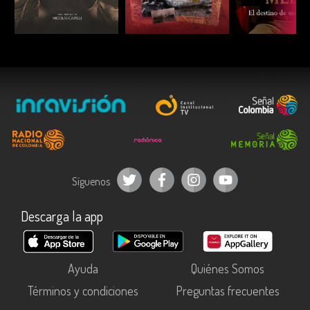
ESCUCHAR
ESCUCHAR
ESCUC
Síguenos
Descarga la app
Ayuda
Quiénes Somos
Términos y condiciones
Preguntas frecuentes