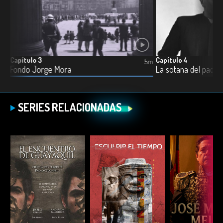
Capítulo 3
Capítulo 4
5m
5m
Fondo Jorge Mora
La sotana del padre
SERIES RELACIONADAS