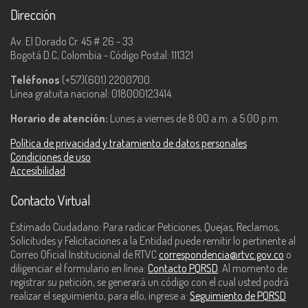
Dirección
Av. El Dorado Cr. 45 # 26 - 33
Bogotá D.C, Colombia - Código Postal: 111321
Teléfonos
(+57)(601) 2200700.
Línea gratuita nacional: 018000123414.
Horario de atención:
Lunes a viernes de 8:00 a.m. a 5:00 p.m.
Política de privacidad y tratamiento de datos personales
Condiciones de uso
Accesibilidad
Contacto Virtual
Estimado Ciudadano: Para radicar Peticiones, Quejas, Reclamos,
Solicitudes y Felicitaciones a la Entidad puede remitir lo pertinente al
Correo Oficial Institucional de RTVC
correspondencia@rtvc.gov.co
o
diligenciar el formulario en línea:
Contacto PQRSD
. Al momento de
registrar su petición, se generará un código con el cual usted podrá
realizar el seguimiento, para ello, ingrese a:
Seguimiento de PQRSD