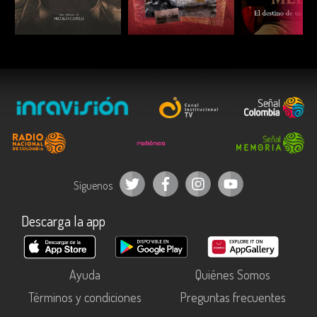
ESCUCHAR
ESCUCHAR
ESCUC
Síguenos
Descarga la app
Ayuda
Quiénes Somos
Términos y condiciones
Preguntas frecuentes