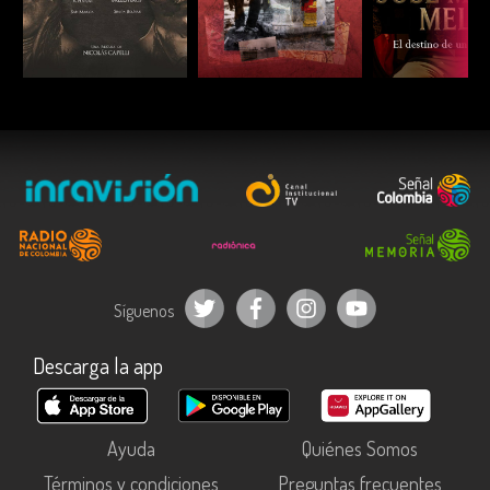
ESCUCHAR
ESCUCHAR
ESCUC
Síguenos
Descarga la app
Ayuda
Quiénes Somos
Términos y condiciones
Preguntas frecuentes