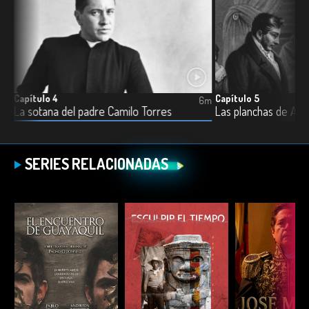
Capítulo 4
Capítulo 5
5m
6m
La sotana del padre Camilo Torres
Las planchas de An
SERIES RELACIONADAS